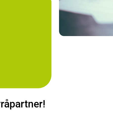
yråpartner!