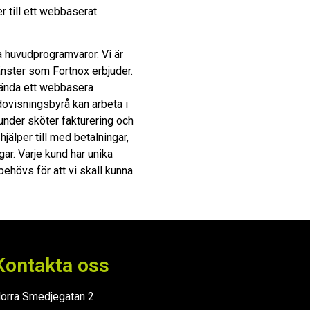
r till ett webbaserat
a huvudprogramvaror. Vi är
änster som Fortnox erbjuder.
vända ett webbasera
ovisningsbyrå kan arbeta i
under sköter fakturering och
jälper till med betalningar,
ar. Varje kund har unika
ehövs för att vi skall kunna
Kontakta oss
orra Smedjegatan 2